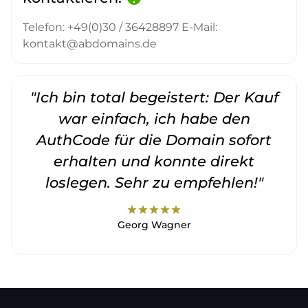
Telefon: +49(0)30 / 36428897 E-Mail:
kontakt@abdomains.de
"Ich bin total begeistert: Der Kauf
war einfach, ich habe den
AuthCode für die Domain sofort
erhalten und konnte direkt
loslegen. Sehr zu empfehlen!"
star
star
star
star
star
Georg Wagner