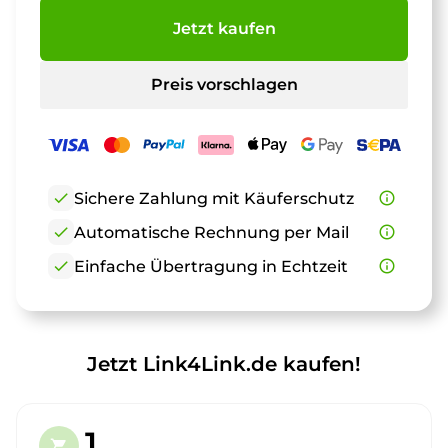
Jetzt kaufen
Preis vorschlagen
check
Sichere Zahlung mit Käuferschutz
info_outline
check
Automatische Rechnung per Mail
info_outline
check
Einfache Übertragung in Echtzeit
info_outline
Jetzt Link4Link.de kaufen!
1.
shopping_cart